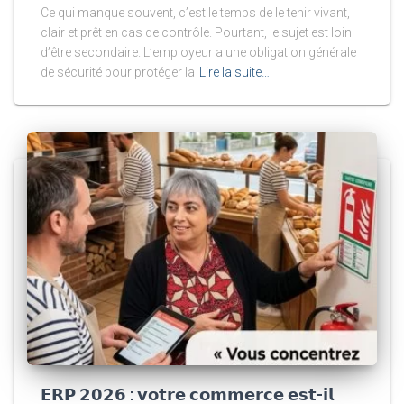
Ce qui manque souvent, c’est le temps de le tenir vivant,
clair et prêt en cas de contrôle. Pourtant, le sujet est loin
d’être secondaire. L’employeur a une obligation générale
de sécurité pour protéger la
Lire la suite…
𝗘𝗥𝗣 𝟮𝟬𝟮𝟲 : 𝘃𝗼𝘁𝗿𝗲 𝗰𝗼𝗺𝗺𝗲𝗿𝗰𝗲 𝗲𝘀𝘁-𝗶𝗹