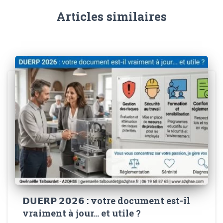
Articles similaires
𝗗𝗨𝗘𝗥𝗣 𝟮𝟬𝟮𝟲 : votre document est-il
vraiment à jour… et utile ?