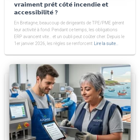
𝘃𝗿𝗮𝗶𝗺𝗲𝗻𝘁 𝗽𝗿𝗲̂𝘁 𝗰𝗼̂𝘁𝗲́ 𝗶𝗻𝗰𝗲𝗻𝗱𝗶𝗲 𝗲𝘁
𝗮𝗰𝗰𝗲𝘀𝘀𝗶𝗯𝗶𝗹𝗶𝘁𝗲́ ?
En Bretagne, beaucoup de dirigeants de TPE/PME gèrent
leur activité à fond. Pendant ce temps, les obligations
ERP avancent vite… et un oubli peut coûter cher. Depuis le
1er janvier 2026, les règles se renforcent
Lire la suite…