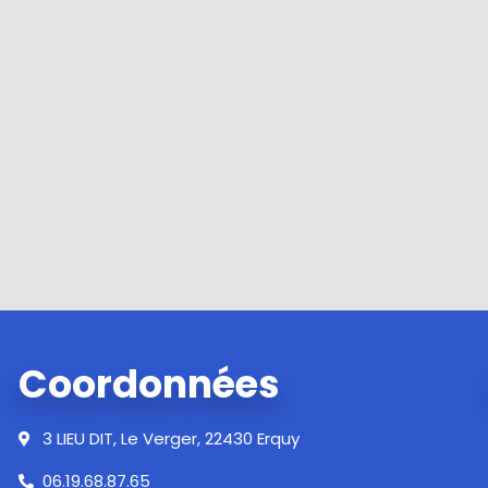
Coordonnées
3 LIEU DIT, Le Verger, 22430 Erquy
06.19.68.87.65